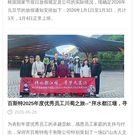
根据国家节假日放假规定及公司的实际情况，现确定2026年
元旦节的放假通知安排如下：2026年1月1日至1月3日，共计
3天，1月4日正常上班。
百斯特2025年度优秀员工川蜀之旅--“拜水都江堰，寻梦九寨
2025-05-28
为表彰年度优秀员工的卓越贡献，感恩员工家庭的支持与付
出，深圳市百斯特电子有限公司特别策划了一场以“山水人文