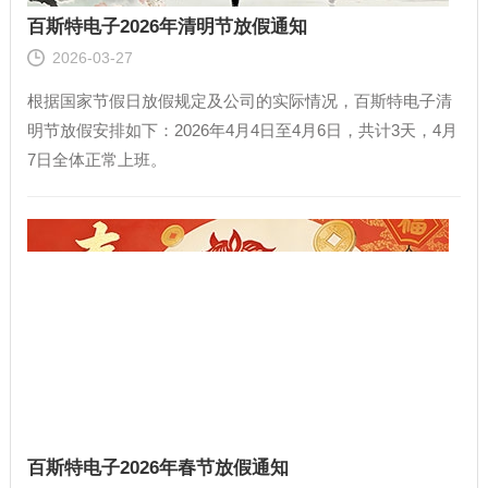
百斯特电子2026年清明节放假通知
2026-03-27
根据国家节假日放假规定及公司的实际情况，百斯特电子清
明节放假安排如下：2026年4月4日至4月6日，共计3天，4月
7日全体正常上班。
百斯特电子2026年春节放假通知