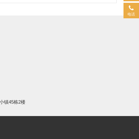
电话
小镇45栋2楼