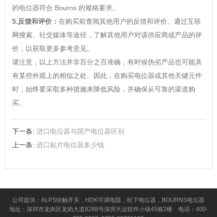
的电位器符合 Bourns 的规格要求。
5.反馈和评价：
在购买前查阅其他用户的反馈和评价。通过互联
网搜索、社交媒体等途径，了解其他用户对该供应商或产品的评
价，以获取更多参考意见。
请注意，以上方法并非百分之百准确，有时候伪劣产品也可能具
有某些外观上的相似之处。因此，在购买电位器或其他关键元件
时，始终要采取多种措施来降低风险，并确保从可靠的渠道购
买。
下一条:
进口电位器与国产电位器区别
上一条:
进口贴片电位器多少钱
公司提供：ALPS轻触开关，HDK可调电阻，松下电位器，BOURNS电位器
地址：深圳市龙岗区龙岗大道8288号深圳大运软件小镇45栋2楼 电话：400-