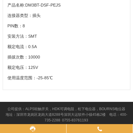
产品名称:DM3BT-DSF-PEJS
连接器类型：插头
PIN数：8
安装方法：SMT
额定电流：0.5A
插拔次数：10000
额定电压：125V
使用温度范围：-25-85℃
公司提供：ALPS轻触开关，HDK可调电阻，松下电位器，BOURNS电位器
地址：深圳市龙岗区龙岗大道8288号深圳大运软件小镇45栋2楼 电话：400-
735-2288 0755-83761193
Copyright © 2016 深圳市百斯特电子有限公司 版权所有
粤ICP备09197912号
粤
公网安备44030702005670号